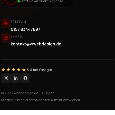
Jetzt unverbindlich buchen
TELEFON
0157 83447697
E-MAIL
kontakt@wwebdesign.de
★★★★★
5,0 bei Google
© 2026 wwebdesign.de · Sulingen
Mit ❤ für Ihren professionellen Auftritt entwickelt.