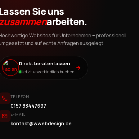
Lassen Sie uns
zusammen
arbeiten.
Hochwertige Websites für Unternehmen – professionell
umgesetzt und auf echte Anfragen ausgelegt.
Direkt beraten lassen
→
Jetzt unverbindlich buchen
TELEFON
0157 83447697
E-MAIL
kontakt@wwebdesign.de